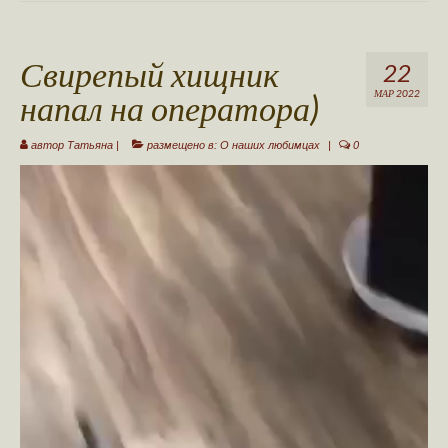
Ваша публикация
Свирепый хищник
Авторы сайта
22
напал на оператора)
МАР 2022
Стать автором
автор
Татьяна
|
размещено в:
О наших любимцах
|
0
Обратная связь