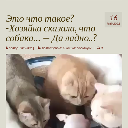
Это что такое?
16
-Хозяйка сказала, что
МАР 2022
собака… — Да ладно..?
автор
Татьяна
|
размещено в:
О наших любимцах
|
0