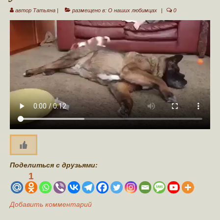
автор
Татьяна
|
размещено в:
О наших любимцах
|
0
Поделиться с друзьями:
1
Добавить комментарий