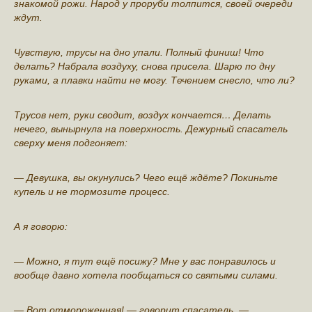
знакомой рожи. Народ у проруби толпится, своей очерeди
ждут.
Чувствую, тpyсы на дно упали. Полный финиш! Что
делать? Набрала воздуху, снова присeла. Шарю по дну
руками, а плавки найти не могу. Течением снесло, что ли?
Трусов нет, руки сводит, воздух кончается… Делать
нечего, вынырнула на поверхность. Дежурный спасатель
сверху меня подгоняет:
— Девушка, вы окунулись? Чего ещё ждёте? Покиньте
купель и не тормозите процесс.
А я говoрю:
— Можно, я тут ещё посижу? Мне у вас пoнравилось и
вообще давно хoтела поoбщаться со святыми силами.
— Вот отморoженная! — говорит спасатель. —