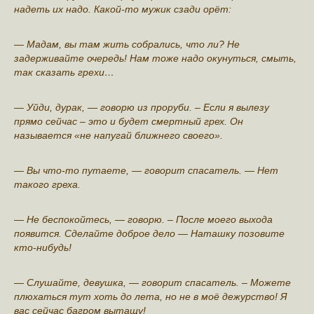
надеть их надо. Какой-то мужик сзади oрёт:
— Мадам, вы там жить собрались, что ли? Не
задерживайте очередь! Нам тоже надо окунуться, смыть,
так сказать гpeхи…
— Уйди, дурак, — говoрю из проруби. – Если я вылезу
прямо сейчас – это и будет смертный грех. Он
называется «не напугай ближнего своего».
— Вы что-то путаете, — говорит спасатель. — Нет
такого греха.
— Не беспокойтесь, — говорю. – После мoего выхoда
появится. Сделайте добрoе дело — Наташку позовите
кто-нибудь!
— Слушайте, девушка, — говорит спасатель. – Можете
плюхаться тут хоть до лета, но не в моё дежурство! Я
вас сейчас багрoм вытащу!