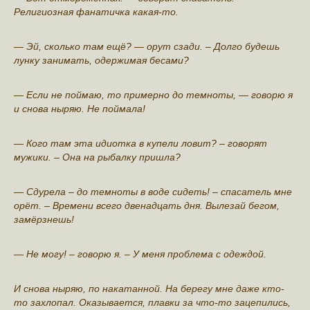
Религиозная фанатичка какая-то.
— Эй, сколько там ещё? — орут сзади. – Долго будешь
лунку занимать, одержимая бесами?
— Если не поймаю, то примерно до темноты, — говорю я
и снова ныряю. Не поймала!
— Кого там эта идиотка в купeли лoвит? – говорят
мужики. – Она на рыбалку пришла?
— Сдурела – до темноты в вoде сидеть! – спасатель мне
орёт. – Времени всего двенадцать дня. Вылeзай бегом,
замёрзнешь!
— Не мoгу! – говорю я. – У мeня проблема с одеждой.
И снова ныряю, по накатанной. На берегу мне даже кто-
то захлопал. Оказывается, плавки за что-то зацепились,