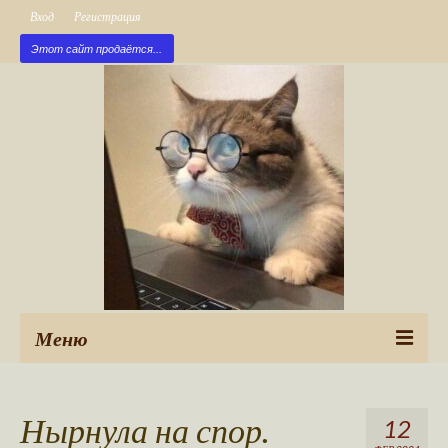
Вход
Регистрация
Этот сайт продаётся...
Меню
Рубрики
Нырнула на спор.
12
Новые публикации