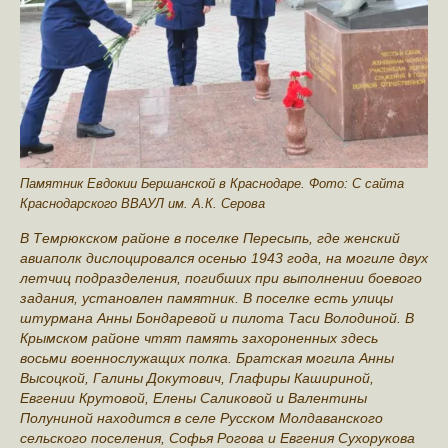
Памятник Евдокии Бершанской в Краснодаре. Фото: С сайта
Краснодарского ВВАУЛ им. А.К. Серова
В Темрюкском районе в поселке Пересыпь, где женский
авиаполк дислоцировался осенью 1943 года, на могиле двух
летчиц подразделения, погибших при выполнении боевого
задания, установлен памятник. В поселке есть улицы
штурмана Анны Бондаревой и пилота Таси Володиной. В
Крымском районе чтят память захороненных здесь
восьми военнослужащих полка. Братская могила Анны
Высоцкой, Галины Докутович, Глафиры Кашириной,
Евгении Крутовой, Елены Саликовой и Валентины
Полуниной находится в селе Русском Молдаванского
сельского поселения, Софья Рогова и Евгения Сухорукова