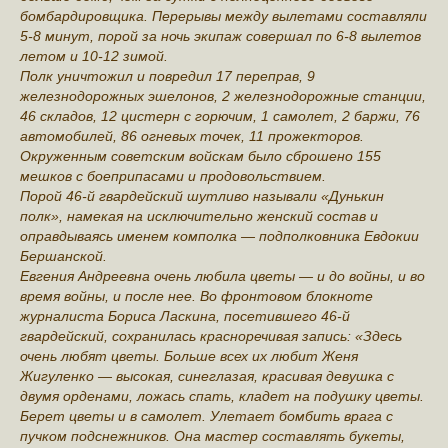
бомбардировщика. Перерывы между вылетами составляли
5-8 минут, порой за ночь экипаж совершал по 6-8 вылетов
летом и 10-12 зимой.
Полк уничтожил и повредил 17 переправ, 9
железнодорожных эшелонов, 2 железнодорожные станции,
46 складов, 12 цистерн с горючим, 1 самолет, 2 баржи, 76
автомобилей, 86 огневых точек, 11 прожекторов.
Окруженным советским войскам было сброшено 155
мешков с боеприпасами и продовольствием.
Порой 46-й гвардейский шутливо называли «Дунькин
полк», намекая на исключительно женский состав и
оправдываясь именем комполка — подполковника Евдокии
Бершанской.
Евгения Андреевна очень любила цветы — и до войны, и во
время войны, и после нее. Во фронтовом блокноте
журналиста Бориса Ласкина, посетившего 46-й
гвардейский, сохранилась красноречивая запись: «Здесь
очень любят цветы. Больше всех их любит Женя
Жигуленко — высокая, синеглазая, красивая девушка с
двумя орденами, ложась спать, кладет на подушку цветы.
Берет цветы и в самолет. Улетает бомбить врага с
пучком подснежников. Она мастер составлять букеты,