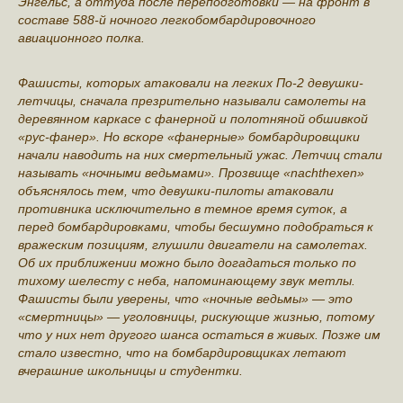
Энгельс, а оттуда после переподготовки — на фронт в
составе 588-й ночного легкобомбардировочного
авиационного полка.
Фашисты, которых атаковали на легких По-2 девушки-
летчицы, сначала презрительно называли самолеты на
деревянном каркасе с фанерной и полотняной обшивкой
«рус-фанер». Но вскоре «фанерные» бомбардировщики
начали наводить на них смертельный ужас. Летчиц стали
называть «ночными ведьмами». Прозвище «nachthexen»
объяснялось тем, что девушки-пилоты атаковали
противника исключительно в темное время суток, а
перед бомбардировками, чтобы бесшумно подобраться к
вражеским позициям, глушили двигатели на самолетах.
Об их приближении можно было догадаться только по
тихому шелесту с неба, напоминающему звук метлы.
Фашисты были уверены, что «ночные ведьмы» — это
«смертницы» — уголовницы, рискующие жизнью, потому
что у них нет другого шанса остаться в живых. Позже им
стало известно, что на бомбардировщиках летают
вчерашние школьницы и студентки.