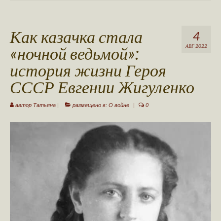
Ваша публикация
Как казачка стала
Авторы сайта
4
«ночной ведьмой»:
АВГ 2022
Стать автором
история жизни Героя
Обратная связь
СССР Евгении Жигуленко
автор
Татьяна
|
размещено в:
О войне
|
0