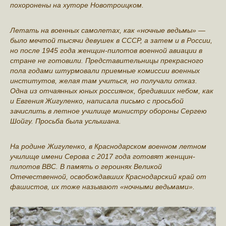
похоронены на хуторе Новотроицком.
Летать на военных самолетах, как «ночные ведьмы» —
было мечтой тысячи девушек в СССР, а затем и в России,
но после 1945 года женщин-пилотов военной авиации в
стране не готовили. Представительницы прекрасного
пола годами штурмовали приемные комиссии военных
институтов, желая там учиться, но получали отказ.
Одна из отчаянных юных россиянок, бредивших небом, как
и Евгения Жигуленко, написала письмо с просьбой
зачислить в летное училище министру обороны Сергею
Шойгу. Просьба была услышана.
На родине Жигуленко, в Краснодарском военном летном
училище имени Серова с 2017 года готовят женщин-
пилотов ВВС. В память о героинях Великой
Отечественной, освобождавших Краснодарский край от
фашистов, их тоже называют «ночными ведьмами».