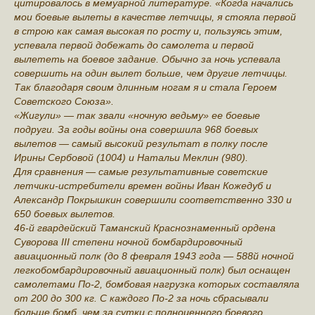
цитировалось в мемуарной литературе. «Когда начались
мои боевые вылеты в качестве летчицы, я стояла первой
в строю как самая высокая по росту и, пользуясь этим,
успевала первой добежать до самолета и первой
вылететь на боевое задание. Обычно за ночь успевала
совершить на один вылет больше, чем другие летчицы.
Так благодаря своим длинным ногам я и стала Героем
Советского Союза».
«Жигули» — так звали «ночную ведьму» ее боевые
подруги. За годы войны она совершила 968 боевых
вылетов — самый высокий результат в полку после
Ирины Сербовой (1004) и Натальи Меклин (980).
Для сравнения — самые результативные советские
летчики-истребители времен войны Иван Кожедуб и
Александр Покрышкин совершили соответственно 330 и
650 боевых вылетов.
46-й гвардейский Таманский Краснознаменный ордена
Суворова III степени ночной бомбардировочный
авиационный полк (до 8 февраля 1943 года — 588й ночной
легкобомбардировочный авиационный полк) был оснащен
самолетами По-2, бомбовая нагрузка которых составляла
от 200 до 300 кг. С каждого По-2 за ночь сбрасывали
больше бомб, чем за сутки с полноценного боевого