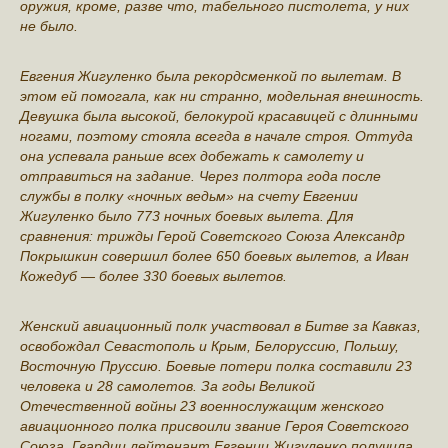
оружия, кроме, разве что, табельного пистолета, у них
не было.
Евгения Жигуленко была рекордсменкой по вылетам. В
этом ей помогала, как ни странно, модельная внешность.
Девушка была высокой, белокурой красавицей с длинными
ногами, поэтому стояла всегда в начале строя. Оттуда
она успевала раньше всех добежать к самолету и
отправиться на задание. Через полтора года после
службы в полку «ночных ведьм» на счету Евгении
Жигуленко было 773 ночных боевых вылета. Для
сравнения: трижды Герой Советского Союза Александр
Покрышкин совершил более 650 боевых вылетов, а Иван
Кожедуб — более 330 боевых вылетов.
Женский авиационный полк участвовал в Битве за Кавказ,
освобождал Севастополь и Крым, Белоруссию, Польшу,
Восточную Пруссию. Боевые потери полка составили 23
человека и 28 самолетов. За годы Великой
Отечественной войны 23 военнослужащим женского
авиационного полка присвоили звание Героя Советского
Союза. Гвардии лейтенант Евгении Жигуленко получила