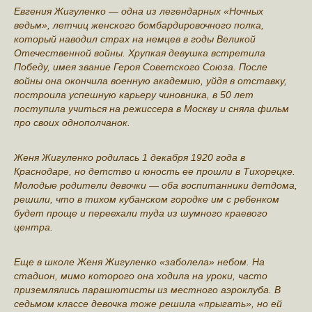
Евгения Жигуленко — одна из легендарных «Ночных
ведьм», летчиц женского бомбардировочного полка,
который наводил страх на немцев в годы Великой
Отечественной войны. Хрупкая девушка встретила
Победу, имея звание Героя Советского Союза. После
войны она окончила военную академию, уйдя в отставку,
построила успешную карьеру чиновника, в 50 лет
поступила учиться на режиссера в Москву и сняла фильм
про своих однополчанок.
Женя Жигуленко родилась 1 декабря 1920 года в
Краснодаре, но детство и юность ее прошли в Тихорецке.
Молодые родители девочки — оба воспитанники детдома,
решили, что в тихом кубанском городке им с ребенком
будет проще и переехали туда из шумного краевого
центра.
Еще в школе Женя Жигуленко «заболела» небом. На
стадион, мимо которого она ходила на уроки, часто
приземлялись парашютисты из местного аэроклуба. В
седьмом классе девочка тоже решила «прыгать», но ей