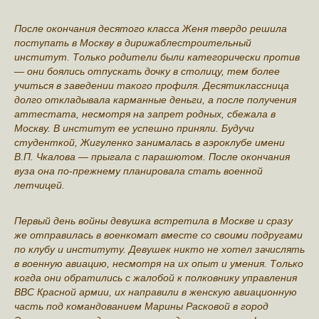
После окончания десятого класса Женя твердо решила
поступать в Москву в дирижаблестроительный
институт. Только родители были категорически против
— они боялись отпускать дочку в столицу, тем более
учиться в заведении такого профиля. Десятиклассница
долго откладывала карманные деньги, а после получения
аттестата, несмотря на запрет родных, сбежала в
Москву. В институт ее успешно приняли. Будучи
студенткой, Жигуленко занималась в аэроклубе имени
В.П. Чкалова — прыгала с парашютом. После окончания
вуза она по-прежнему планировала стать военной
летчицей.
Первый день войны девушка встретила в Москве и сразу
же отправилась в военкомат вместе со своими подругами
по клубу и институту. Девушек никто не хотел зачислять
в военную авиацию, несмотря на их опыт и умения. Только
когда они обратились с жалобой к полковнику управления
ВВС Красной армии, их направили в женскую авиационную
часть под командованием Марины Расковой в город