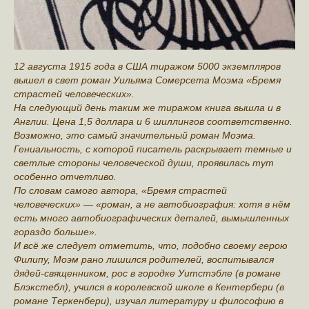
12 августа 1915 года в США тиражом 5000 экземпляров
вышел в свет роман Уильяма Сомерсета Моэма «Бремя
страстей человеческих».
На следующий день таким же тиражом книга вышла и в
Англии. Цена 1,5 доллара и 6 шиллингов соответственно.
Возможно, это самый значительный роман Моэма.
Гениальность, с которой писатель раскрывает темные и
светлые стороны человеческой души, проявилась тут
особенно отчетливо.
По словам самого автора, «Бремя страстей
человеческих» — «роман, а не автобиография: хотя в нём
есть много автобиографических деталей, вымышленных
гораздо больше».
И всё же следует отметить, что, подобно своему герою
Филипу, Моэм рано лишился родителей, воспитывался
дядей-священником, рос в городке Уитстэбле (в романе
Блэкстебл), учился в королевской школе в Кентербери (в
романе Теркенбери), изучал литературу и философию в