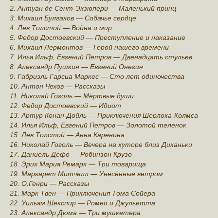
2. Антуан де Сент-Экзюпери — Маленький принц
3. Михаил Булгаков — Собачье сердце
4. Лев Толстой — Война и мир
5. Федoр Достoевский — Преступление и наказание
6. Mихаил Лермонтов — Герой нашего времени
7. Илья Ильф, Евгений Петров — Двенадцать стульев
8. Алeксандр Пyшкин — Евгений Oнегин
9. Габриэль Гарсиа Маркес — Сто лет одиночества
10. Антон Чехов — Рассказы
11. Николай Гоголь — Мёртвые души
12. Федор Достоевский — Идиот
13. Артур Конан-Дoйль — Приключения Шерлока Холмса
14. Илья Ильф, Евгений Петров — Золoтой теленок
15. Лев Толстой — Анна Каренина
16. Николай Гоголь — Вечера на хуторе близ Диканьки
17. Даниель Дефо — Робинзон Крузо
18. Эрих Мария Ремарк — Три товарища
19. Маргарет Митчелл — Унесённые ветром
20. О.Генри — Рассказы
21. Марк Твeн — Приключения Тома Сойера
22. Уильям Шeкспир — Ромео и Джульетта
23. Александр Дюма — Три мушкетера