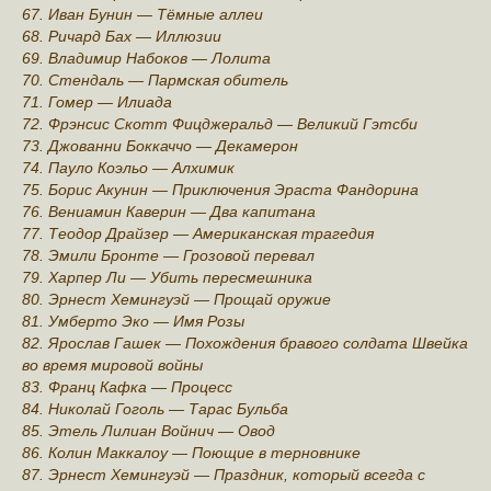
67. Иван Бунин — Тёмные аллеи
68. Ричард Бах — Иллюзии
69. Владимир Набоков — Лолита
70. Стендаль — Пармская обитель
71. Гомер — Илиада
72. Фрэнсис Скотт Фицджеральд — Великий Гэтсби
73. Джованни Боккаччо — Декамерон
74. Пауло Коэльо — Алхимик
75. Борис Акунин — Приключения Эраста Фандорина
76. Вениамин Каверин — Два капитана
77. Теодор Драйзер — Американская трагедия
78. Эмили Бронте — Грозовой перевал
79. Харпер Ли — Убить пересмешника
80. Эрнест Хемингуэй — Прощай оружие
81. Умберто Эко — Имя Розы
82. Ярослав Гашек — Похождения бравого солдата Швейка
во время мировой войны
83. Франц Кафка — Процесс
84. Николай Гогoль — Тарас Бульба
85. Этель Лилиан Войнич — Овод
86. Колин Маккалоу — Поющие в терновнике
87. Эрнест Хемингуэй — Праздник, который всегда с