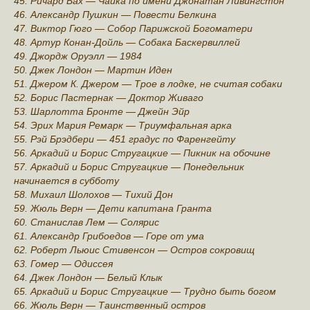
45. Ричард Бах — Чайка по имени Джонатан Ливингстон
46. Александр Пушкин — Повести Белкина
47. Виктор Гюго — Собор Парижской Богоматери
48. Артур Конан-Дойль — Собака Баскервиллей
49. Джордж Оруэлл — 1984
50. Джек Лондон — Мартин Иден
51. Джером К. Джером — Трое в лодке, не считая собаки
52. Борис Пастернак — Доктор Живаго
53. Шарлотта Бронте — Джейн Эйр
54. Эрих Мария Ремарк — Триумфальная арка
55. Рэй Брэдбери — 451 градус по Фаренгейту
56. Аркадий и Борис Стругацкие — Пикник на обочине
57. Аркадий и Борис Стругацкие — Понедельник
начинается в субботу
58. Михаил Шолохов — Тихий Дон
59. Жюль Верн — Дети капитана Гранта
60. Станислав Лем — Солярис
61. Александр Грибоедов — Горе от ума
62. Роберт Льюис Стивенсон — Остров сокровищ
63. Гомер — Одиссея
64. Джек Лондон — Белый Клык
65. Аркадий и Борис Стругацкие — Трудно быть богом
66. Жюль Верн — Таинственный остров