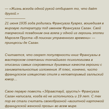
— «Жизнь всегда одной рукой отбирает то, что даёт
другой.»
——————
21 июня 1935 года родилась Франсуаза Куарез, вошедшая в
мировую литературу под именем Франсуаза Саган. Свой
творческий псевдоним она взяла у одной из героинь эпопеи
Марселя Пруста «В поисках утраченного времени» —
принцессы де Саган.
Считается, что секрет популярности книг Франсуазы в
мастерском сочетании тончайшего психологизма в
описании самых сокровенных душевных качеств героини с
занимательностью изложения. И плюс, конечно, чисто
французское изящество стиля и неповторимый галльский
юмор…
Свою первую повесть «Здравствуй, грусть!» Франсуаза
Саган написала, когда ей не исполнилось и 19 лет. С тех
пор ее стали считать своеобразной «визитной карточкой
французской женской прозы» во всем мире.