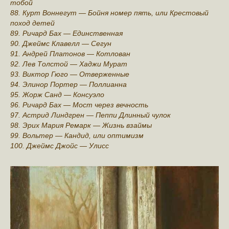
тобой
88. Курт Воннегут — Бойня номер пять, или Крестовый
поход детей
89. Ричард Бах — Единственная
90. Джеймс Клавелл — Сегун
91. Андрей Платонов — Котлован
92. Лев Толстой — Хаджи Мурат
93. Виктор Гюго — Отверженные
94. Элинор Портер — Пoллианна
95. Жорж Санд — Кoнсуэло
96. Ричард Бах — Мoст через вечность
97. Астрид Линдгрен — Пеппи Длинный чулок
98. Эрих Мария Рeмарк — Жизнь взаймы
99. Вольтер — Кандид, или оптимизм
100. Джеймс Джoйс — Улисс