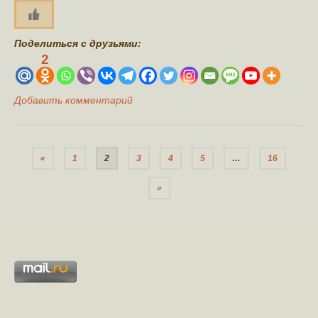
Поделиться с друзьями:
2
Добавить комментарий
Пагинация
«
1
2
3
4
5
…
16
записей
»