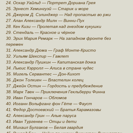
24. Оскар Уайльд — Портрет Дориана Грея
25. Эрнест Хемингуэй — Старик и море
26. Джером Д. Сэлинджeр — Над пропастью во ржи
27. Алан Александр Милн — Винни-Пух
28. Кен Кизи — Пролетая над гнездом кукушки
29. Стендаль — Красное и чёрное
30. Эрих Мария Ремарк — На западном фронте без
перемен
31. Александр Дюма — Граф Монте-Кристо
32. Уильям Шeкспир — Гамлет
33. Александр Пушкин — Капитанская дочка
34. Льюис Кэрролл — Алиса в стране чудес
35. Мигель Сервантес — Дон-Кихот
36. Джон Толкиен — Властелин колец
37. Джейн Остин — Гордость и предубеждение
38. Марк Твен — Приключения Гекльберри Финна
39. Иван Гончaров — Обломов
40. Иоганн Вольфганг фон Гёте — Фауст
41. Федор Достоевский — Братья Карамазовы
42. Александр Грин — Aлые паруса
43. Иван Тургенев — Отцы и дети
44. Михаил Булгаков — Белая гвардия