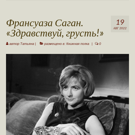
Ваша публикация
Франсуаза Саган.
Авторы сайта
19
«Здравствуй, грусть!»
АВГ 2022
Стать автором
автор
Татьяна
|
размещено в:
Книжная полка
|
0
Обратная связь