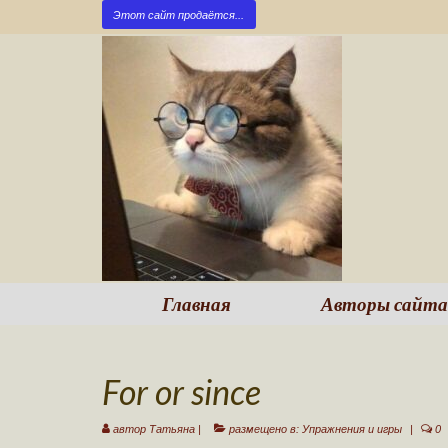
Этот сайт продаётся...
Главная
Авторы сайта
For or since
автор
Татьяна
|
размещено в:
Упражнения и игры
|
0