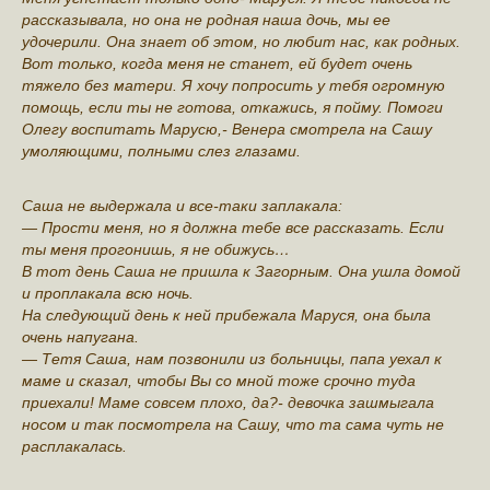
рассказывала, но она не родная наша дочь, мы ее
удочерили. Она знает об этом, но любит нас, как родных.
Вот только, когда меня не станет, ей будет очень
тяжело без матери. Я хочу попросить у тебя огромную
помощь, если ты не готова, откажись, я пойму. Помоги
Олегу воспитать Марусю,- Венера смотрела на Сашу
умоляющими, полными слез глазами.
Саша не выдержала и все-таки заплакала:
— Прости меня, но я должна тебе все рассказать. Если
ты меня прогонишь, я не обижусь…
В тот день Саша не пришла к Загорным. Она ушла домой
и проплакала всю ночь.
На следующий день к ней прибежала Маруся, она была
очень напугана.
— Тетя Саша, нам позвонили из больницы, папа уехал к
маме и сказал, чтобы Вы со мной тоже срочно туда
приехали! Маме совсем плохо, да?- девочка зашмыгала
носом и так посмотрела на Сашу, что та сама чуть не
расплакалась.