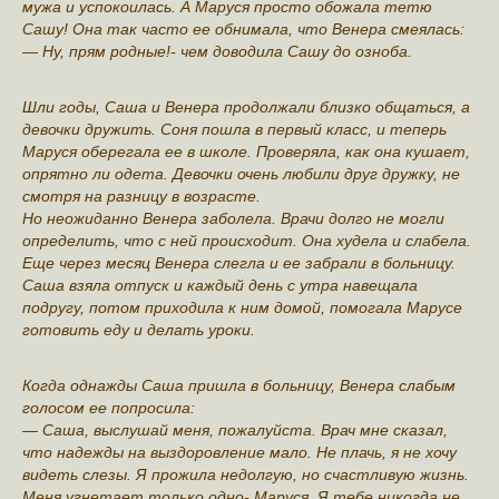
мужа и успокоилась. А Маруся просто обожала тетю
Сашу! Она так часто ее обнимала, что Венера смеялась:
— Ну, прям родные!- чем доводила Сашу до озноба.
Шли годы, Саша и Венера продолжали близко общаться, а
девочки дружить. Соня пошла в первый класс, и теперь
Маруся оберегала ее в школе. Проверяла, как она кушает,
опрятно ли одета. Девочки очень любили друг дружку, не
смотря на разницу в возрасте.
Но неожиданно Венера заболела. Врачи долго не могли
определить, что с ней происходит. Она худела и слабела.
Еще через месяц Венера слегла и ее забрали в больницу.
Саша взяла отпуск и каждый день с утра навещала
подругу, потом приходила к ним домой, помогала Марусе
готовить еду и делать уроки.
Когда однажды Саша пришла в больницу, Венера слабым
голосом ее попросила:
— Саша, выслушай меня, пожалуйста. Врач мне сказал,
что надежды на выздоровление мало. Не плачь, я не хочу
видеть слезы. Я прожила недолгую, но счастливую жизнь.
Меня угнетает только одно- Маруся. Я тебе никогда не