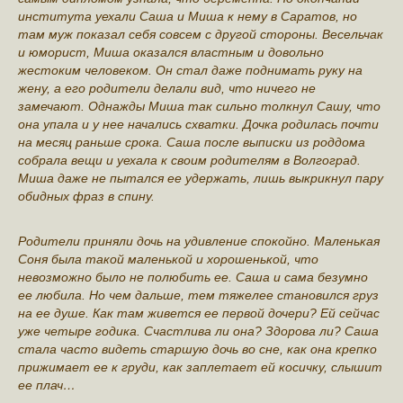
института уехали Саша и Миша к нему в Саратов, но
там муж показал себя совсем с другой стороны. Весельчак
и юморист, Миша оказался властным и довольно
жестоким человеком. Он стал даже поднимать руку на
жену, а его родители делали вид, что ничего не
замечают. Однажды Миша так сильно толкнул Сашу, что
она упала и у нее начались схватки. Дочка родилась почти
на месяц раньше срока. Саша после выписки из роддома
собрала вещи и уехала к своим родителям в Волгоград.
Миша даже не пытался ее удержать, лишь выкрикнул пару
обидных фраз в спину.
Родители приняли дочь на удивление спокойно. Маленькая
Соня была такой маленькой и хорошенькой, что
невозможно было не полюбить ее. Саша и сама безумно
ее любила. Но чем дальше, тем тяжелее становился груз
на ее душе. Как там живется ее первой дочери? Ей сейчас
уже четыре годика. Счастлива ли она? Здорова ли? Саша
стала часто видеть старшую дочь во сне, как она крепко
прижимает ее к груди, как заплетает ей косичку, слышит
ее плач…