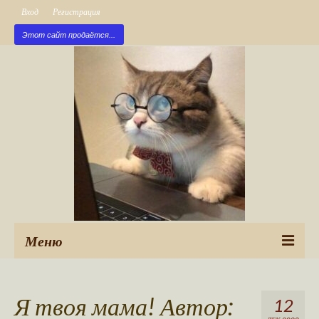
Вход
Регистрация
Этот сайт продаётся...
Меню
Рубрики
Я твоя мама! Автор:
12
Новые публикации