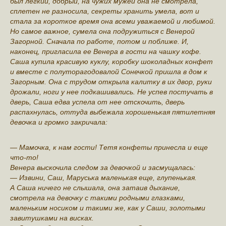
был легкий, добрый, на чужих мужей она не смотрела,
сплетен не разносила, секреты хранить умела, вот и
стала за короткое время она всеми уважаемой и любимой.
Но самое важное, сумела она подружиться с Венерой
Загорной. Сначала по работе, потом и поближе. И,
наконец, пригласила ее Венера в гости на чашку кофе.
Саша купила красивую куклу, коробку шоколадных конфет
и вместе с полуторагодовалой Сонечкой пришла в дом к
Загорным. Она с трудом открыла калитку в их двор, руки
дрожали, ноги у нее подкашивались. Не успев постучать в
дверь, Саша едва успела от нее отскочить, дверь
распахнулась, оттуда выбежала хорошенькая пятилетняя
девочка и громко закричала:
— Мамочка, к нам гости! Тетя конфеты принесла и еще
что-то!
Венера выскочила следом за девочкой и засмущалась:
— Извини, Саш, Маруська маленькая еще, глупенькая.
А Саша ничего не слышала, она затаив дыхание,
смотрела на девочку с такими родными глазками,
маленьким носиком и такими же, как у Саши, золотыми
завитушками на висках.