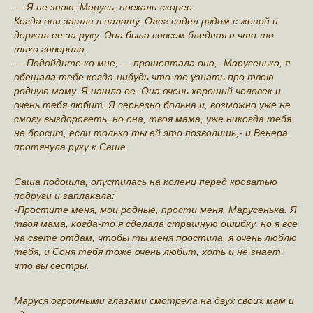
— Я не знаю, Марусь, поехали скорее.
Когда они зашли в палату, Олег сидел рядом с женой и
держал ее за руку. Она была совсем бледная и что-то
тихо говорила.
— Подойдите ко мне, — прошептала она,- Марусенька, я
обещала тебе когда-нибудь что-то узнать про твою
родную маму. Я нашла ее. Она очень хороший человек и
очень тебя любит. Я серьезно больна и, возможно уже не
смогу выздороветь, но она, твоя мама, уже никогда тебя
не бросит, если только ты ей это позволишь,- и Венера
протянула руку к Саше.
Саша подошла, опустилась на колени перед кроватью
подруги и заплакала:
-Простите меня, мои родные, прости меня, Марусенька. Я
твоя мама, когда-то я сделала страшную ошибку, но я все
на свете отдам, чтобы ты меня простила, я очень люблю
тебя, и Соня тебя тоже очень любит, хоть и не знает,
что вы сестры.
Маруся огромными глазами смотрела на двух своих мам и