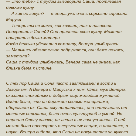
— Это тебе,- с трудом выговорила Саша, протягивая
девочке куклу.
— А как ее зовут? — теперь уже очень серьезно спросила
Маруся.
— Теперь ты ее мама, как хочешь, так и назовешь.
Поиграешь с Соней? Она принесла свою куклу. Можете
поиграть в дочки-матери.
Когда девочки убежали в комнату, Венера улыбнулась:
— Малышки обязательно подружатся, они даже похожи,
заметила?
Саша с трудом улыбнулась, Венера сама не знала, как
близка была к истине.
С тех пор Саша и Соня часто заглядывали в гости к
Загорным. А Венера и Маруська к ним. Олег, муж Венеры,
оказался спокойным и добрым еще молодым мужчиной.
Видно было, что он дорожит своими женщинами,
оберегает их. Саша ему понравилась, она отличалась от
местных сельчанок, была очень культурной и умной. Не
строила Олегу глазки, не лезла в их личную жизнь. С ней
можно было поговорить о серьезных вещах, о политике, о
науке. Венера видела, что Саша не покушается на чужого