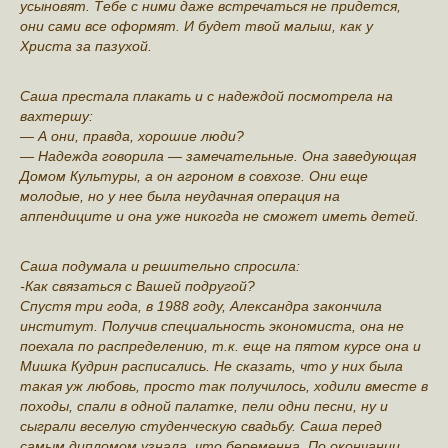
усыновят. Тебе с ними даже встречаться не придется,
они сами все оформят. И будет твой малыш, как у
Христа за пазухой.
Саша престала плакать и с надеждой посмотрела на
вахтершу:
— А они, правда, хорошие люди?
— Надежда говорила — замечательные. Она заведующая
Домом Культуры, а он агроном в совхозе. Они еще
молодые, но у нее была неудачная операция на
аппендиците и она уже никогда не сможет иметь детей.
Саша подумала и решительно спросила:
-Как связаться с Вашей подругой?
Спустя три года, в 1988 году, Александра закончила
институт. Получив специальность экономиста, она не
поехала по распределению, т.к. еще на пятом курсе она и
Мишка Кудрин расписались. Не сказать, что у них была
такая уж любовь, просто так получилось, ходили вместе в
походы, спали в одной палатке, пели одни песни, ну и
сыграли веселую студенческую свадьбу. Саша перед
самым дипломом узнала, что беременна. По окончании