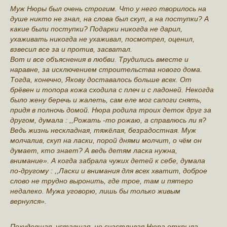
Муж Нюры был очень строгим. Что у него творилось на
душе никто не знал, на слова был скуп, а на поступки? А
какие были поступки? Подарки никогда не дарил,
ухаживать никогда не ухаживал, посмотрел, оценил,
взвесил все за и против, засватал.
Вот и все объяснения в любви. Трудились вместе и
наравне, за исключением строительства нового дома.
Тогда, конечно, Якову доставалось больше всех. От
брёвен и топора кожа сходила с плеч и с ладоней. Некогда
было жену беречь и жалеть, сам еле мог сапоги снять,
придя в полночь домой. Нюра родила троих деток друг за
другом, думала : ,,Рожать -то рожаю, а справлюсь ли я?
Ведь жизнь нескладная, тяжёлая, безрадостная. Муж
молчалив, скуп на ласки, порой днями молчит, о чëм он
думает, кто знает? А ведь детям ласка нужна,
внимание». А когда забрала чужих детей к себе, думала
по-другому : ,,Ласки и внимания для всех хватит, доброе
слово не трудно выронить, где трое, там и пятеро
недалеко. Мужа уговорю, лишь бы только живым
вернулся».
Похудевшая, уставшая, но счастливая Нюра открыла