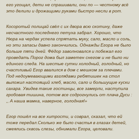
его угощал, дети не спрашивали, они по — честному всё
это делили и дрожащими руками быстро несли в рот.
Косоротый полицай свёл с их двора всю скотину, даже
несчастного последнего петуха забрал. Хорошо, что
Нюра на чердак успела спрятать муку, сало, масло и соль,
но эти запасы давно закончились. Однажды Егора не было
больше пяти дней. Фёдор заволновался и побежал его
проведать Порог дома был заметен снегом и не было ни
единого следа. На шестые сутки холодный, голодный, но
счастливый Егор ввалился в дом с мешком за плечами.
Под недоумевающими взглядами ребятишек на стол
выложил настоящий хлеб, масло, сало и большущие куски
сахара. Увидев такие гостинцы, все замерли, наступила
гробовая тишина, потом все содрогнулись от плача Дуси :
,, А наша мамка, наверное, голодная!»
Егор пошёл на все хитрости, и соврал, сказал, что ей
тоже передал.Сколько же было счастья в глазах детей,
смеялись сквозь слезы, обнимали Егора, целовали.