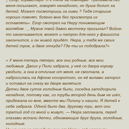
меня посылают, говорят ненадолго, но душа болит за
детей. Может посмотришь за ними ? Тебя старшие
хорошо помнят, боязно мне без присмотра их
оставлять». Егор смотрел на Нюру понимающим
взглядом : ,, Мужик твой давно весточку присылал? Война-
то заканчивается, может и патрон для него у фашиста
закончится, и он живой придёт. Нюра, у тебя же своих
детей трое, а двое откуда? Где ты их подобрала?»
» У меня теперь пятеро, все они родные, все мои
любимые. Двоих у Поли забрала, у неё со двора корову
уводили, а она в отличие от меня, не смолчала, а
набросилась на Афоню косоротого, он её вилами запорол
и оставил на снегу во дворе валяться.
Детки двое суток голодные были, соседка заподозрила
неладное, потому как, из трубы второй день дым не шёл,
прибежала ко мне, вместе мы Полину и нашли. Я детей к
себе забрала. Одной было два, другому три, вот они
третий год со мной и живут, — Нюра заплакала, перед
глазами встали детки, обнимающие друг друга, голодные,
холодные.