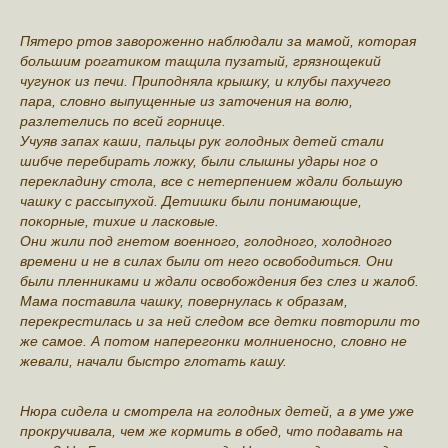
Пятеро ртов завороженно наблюдали за мамой, которая
большим рогатиком тащила пузатый, грязнощекий
чугунок из печи. Приподняла крышку, и клубы пахучего
пара, словно выпущенные из заточения на волю,
разлетелись по всей горнице.
Учуяв запах каши, пальцы рук голодных детей стали
шибче перебирать ложку, были слышны удары ног о
перекладину стола, все с нетерпением ждали большую
чашку с рассыпухой. Детишки были понимающие,
покорные, тихие и ласковые.
Они жили под гнетом военного, голодного, холодного
времени и не в силах были от него освободиться. Они
были пленниками и ждали освобождения без слез и жалоб.
Мама поставила чашку, повернулась к образам,
перекрестилась и за ней следом все детки повторили то
же самое. А потом наперегонки молниеносно, словно не
жевали, начали быстро глотать кашу.
Нюра сидела и смотрела на голодных детей, а в уме уже
прокручивала, чем же кормить в обед, что подавать на