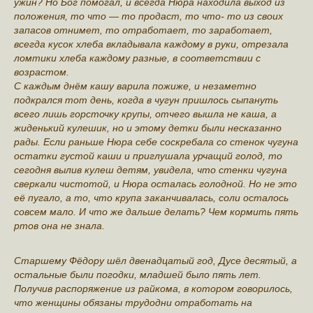
ужин? Но Бог помогал, и всегда Нюра находила выход из
положения, то что — то продаст, то что- то из своих
запасов отнимет, то отработает, то заработает,
всегда кусок хлеба вкладывала каждому в руки, отрезала
ломтики хлеба каждому разные, в соответствии с
возрастом.
С каждым днём кашу варила пожиже, и незаметно
подкрался тот день, когда в чугун пришлось сыпануть
всего лишь горсточку крупы, отчего вышла не каша, а
жиденький кулешик, но и этому детки были несказанно
рады. Если раньше Нюра себе соскребала со стенок чугуна
остатки густой каши и приглушала урчащий голод, то
сегодня вылив кулеш детям, увидела, что стенки чугуна
сверкали чистотой, и Нюра осталась голодной. Но не это
её пугало, а то, что крупа заканчивалась, соли осталось
совсем мало. И что же дальше делать? Чем кормить пять
ртов она не знала.
Старшему Фёдору шёл двенадцатый год, Дусе десятый, а
остальные были погодки, младшей было пять лет.
Получив распоряжение из райкома, в котором говорилось,
что женщины обязаны трудодни отработать на