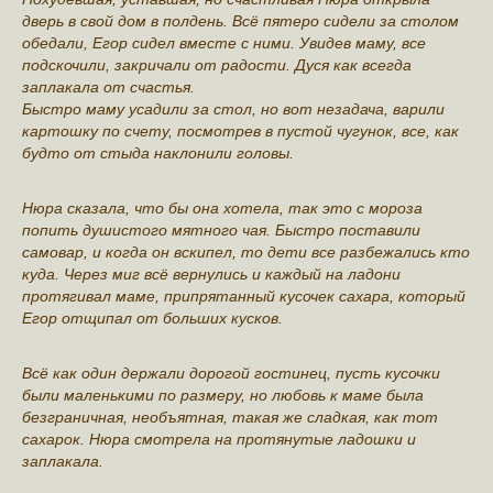
дверь в свой дом в полдень. Всё пятеро сидели за столом
обедали, Егор сидел вместе с ними. Увидев маму, все
подскочили, закричали от радости. Дуся как всегда
заплакала от счастья.
Быстро маму усадили за стол, но вот незадача, варили
картошку по счету, посмотрев в пустой чугунок, все, как
будто от стыда наклонили головы.
Нюра сказала, что бы она хотела, так это с мороза
попить душистого мятного чая. Быстро поставили
самовар, и когда он вскипел, то дети все разбежались кто
куда. Через миг всё вернулись и каждый на ладони
протягивал маме, припрятанный кусочек сахара, который
Егор отщипал от больших кусков.
Всё как один держали дорогой гостинец, пусть кусочки
были маленькими по размеру, но любовь к маме была
безграничная, необъятная, такая же сладкая, как тот
сахарок. Нюра смотрела на протянутые ладошки и
заплакала.