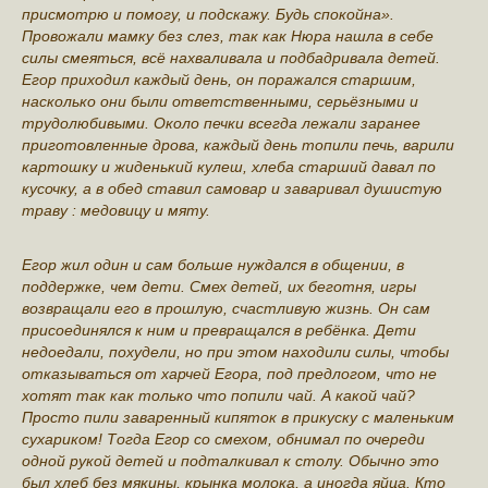
присмотрю и помогу, и подскажу. Будь спокойна».
Провожали мамку без слез, так как Нюра нашла в себе
силы смеяться, всё нахваливала и подбадривала детей.
Егор приходил каждый день, он поражался старшим,
насколько они были ответственными, серьёзными и
трудолюбивыми. Около печки всегда лежали заранее
приготовленные дрова, каждый день топили печь, варили
картошку и жиденький кулеш, хлеба старший давал по
кусочку, а в обед ставил самовар и заваривал душистую
траву : медовицу и мяту.
Егор жил один и сам больше нуждался в общении, в
поддержке, чем дети. Смех детей, их беготня, игры
возвращали его в прошлую, счастливую жизнь. Он сам
присоединялся к ним и превращался в ребёнка. Дети
недоедали, похудели, но при этом находили силы, чтобы
отказываться от харчей Егора, под предлогом, что не
хотят так как только что попили чай. А какой чай?
Просто пили заваренный кипяток в прикуску с маленьким
сухариком! Тогда Егор со смехом, обнимал по очереди
одной рукой детей и подталкивал к столу. Обычно это
был хлеб без мякины, крынка молока, а иногда яйца. Кто