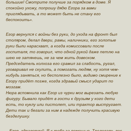
большие! Смотрите получше за порядком в доме. Я
спокойно ухожу, попрошу дядю Егора за вами
приглядывать, а то может быть не стану его
беспокоить».
Егор вернулся с войны без руки, до ухода на фронт был
столяром, делал двери, рамы, наличники, его золотые
руки были нарасхват, а когда комиссовали после
госпиталя, то говорил, что одной рукой даже петлю на
шею не затянешь, не за чем жить довеском.
Председатель колхоза его срамил за слабость, ругал,
уговаривал не скулить, а помогать людям, ну хотя чем-
нибудь заняться, но бесполезно было, видимо смирение к
Егору придёт позже, когда здравый смысл ударит по
мозгам.
Нюра вспомнила как Егор из чурки мог вырезать любую
фигуру. Бывало придёт в гости к друзьям у кого дети
есть, то куклу или пистолет, или трактор выстругает.
Дети так и бегали за ним в надежде получить красивую
безделушку.
,, Егор, здравствуй. Я к тебе за помощью. Трелевать лес