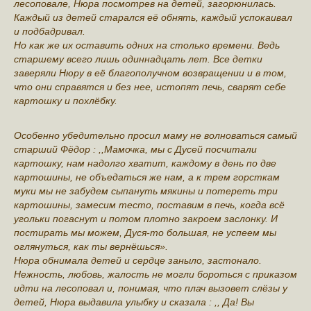
лесоповале, Нюра посмотрев на детей, загорюнилась.
Каждый из детей старался её обнять, каждый успокаивал
и подбадривал.
Но как же их оставить одних на столько времени. Ведь
старшему всего лишь одиннадцать лет. Все детки
заверяли Нюру в её благополучном возвращении и в том,
что они справятся и без нее, истопят печь, сварят себе
картошку и похлёбку.
Особенно убедительно просил маму не волноваться самый
старший Фёдор : ,,Мамочка, мы с Дусей посчитали
картошку, нам надолго хватит, каждому в день по две
картошины, не объедаться же нам, а к трем горсткам
муки мы не забудем сыпануть мякины и потереть три
картошины, замесим тесто, поставим в печь, когда всё
угольки погаснут и потом плотно закроем заслонку. И
постирать мы можем, Дуся-то большая, не успеем мы
оглянуться, как ты вернёшься».
Нюра обнимала детей и сердце заныло, застонало.
Нежность, любовь, жалость не могли бороться с приказом
идти на лесоповал и, понимая, что плач вызовет слëзы у
детей, Нюра выдавила улыбку и сказала : ,, Да! Вы