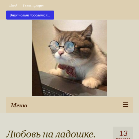
Вход
Регистрация
Этот сайт продаётся...
Меню
Рубрики
Любовь на ладошке.
13
Новые публикации