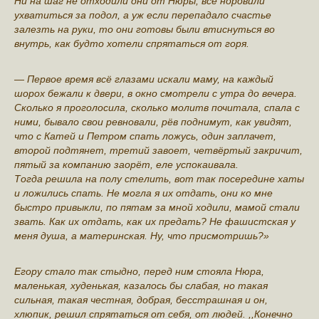
Ни на шаг не отходили они от Нюры, всё норовили
ухватиться за подол, а уж если перепадало счастье
залезть на руки, то они готовы были втиснуться во
внутрь, как будто хотели спрятаться от горя.
— Первое время всё глазами искали маму, на каждый
шорох бежали к двери, в окно смотрели с утра до вечера.
Сколько я проголосила, сколько молитв почитала, спала с
ними, бывало свои ревновали, рёв поднимут, как увидят,
что с Катей и Петром спать ложусь, один заплачет,
второй подтянет, третий завоет, четвёртый закричит,
пятый за компанию заорëт, еле успокаивала.
Тогда решила на полу стелить, вот так посередине хаты
и ложились спать. Не могла я их отдать, они ко мне
быстро привыкли, по пятам за мной ходили, мамой стали
звать. Как их отдать, как их предать? Не фашистская у
меня душа, а материнская. Ну, что присмотришь?»
Егору стало так стыдно, перед ним стояла Нюра,
маленькая, худенькая, казалось бы слабая, но такая
сильная, такая честная, добрая, бесстрашная и он,
хлюпик, решил спрятаться от себя, от людей. ,,Конечно