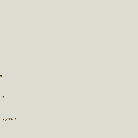
ее
на
а, лучше