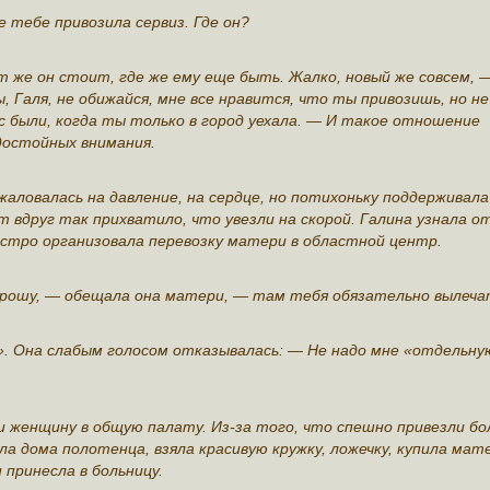
 тебе привозила сервиз. Где он?
т же он стоит, где же ему еще быть. Жалко, новый же совсем, 
, Галя, не обижайся, мне все нравится, что ты привозишь, но не
ас были, когда ты только в город уехала. — И такое отношение
едостойных внимания.
жаловалась на давление, на сердце, но потихоньку поддерживала
т вдруг так прихватило, что увезли на скорой. Галина узнала о
ыстро организовала перевозку матери в областной центр.
прошу, — обещала она матери, — там тебя обязательно вылеча
. Она слабым голосом отказывалась: — Не надо мне «отдельну
и женщину в общую палату. Из-за того, что спешно привезли бо
ла дома полотенца, взяла красивую кружку, ложечку, купила мат
 принесла в больницу.