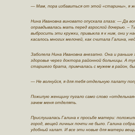
— Мам, пора избавиться от этой «старины», я же
Нина Ивановна виновато опускала глаза: — Да во
оправдывалась мать перед взрослой дочерью. – Ты
выбросить эти кружки, привыкла я к ним, они у н
касалось многих мелочей, как считала Галина, н
Заболела Нина Ивановна внезапно. Она и раньше 
здоровье через доктора районной больницы. А ту
старшего брата, примчалась с мужем в район, б
— Не волнуйся, я для тебя отдельную палату по
Пожилую женщину пугало само слово «отдельная»
зачем меня отделять.
Прислушалась Галина к просьбе матери: положил
город, вещей личных почти не было. Галина собра
удобный халат. И все эти новые для матери вещи