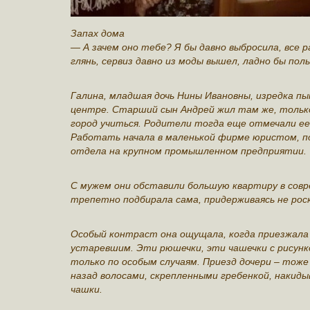
Запах дома
— А зачем оно тебе? Я бы давно выбросила, все р
глянь, сервиз давно из моды вышел, ладно бы пол
Галина, младшая дочь Нины Ивановны, изредка п
центре. Старший сын Андрей жил там же, только 
город учиться. Родители тогда еще отмечали ее
Работать начала в маленькой фирме юристом, по
отдела на крупном промышленном предприятии.
С мужем они обставили большую квартиру в совр
трепетно подбирала сама, придерживаясь не роско
Особый контраст она ощущала, когда приезжала к
устаревшим. Эти рюшечки, эти чашечки с рисунк
только по особым случаям. Приезд дочери – тоже
назад волосами, скрепленными гребенкой, накид
чашки.