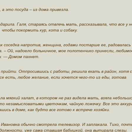
а это посуда – из дома привезла.
арила. Галя, стараясь отвлечь мать, рассказывала, что все у н
 чтобы покормить кур, кота и собаку.
ак соседка напротив, женщина, годами постарше ее, радовалась
. – Ой, надоело больничное, мое полотенчико принесли, любимо
а: — Домом пахнет.
 прийти. Отпросившись с работы, решила ехать в район, хотя 
се есть, любое желание, если хочется чего-то из еды, готова
ала мягкий халат, в котором не раз видела мать, взяла небольш
-то незамысловатыми цветочкам, чайную ложечку. Все это акку
шись в доме, как будто все готово к встрече хозяйки.
 Ивановна обычно смотрела телевизор. И заплакала. Тихо, почт
должности, уже сама ставшая бабушкой, она вытирала слезы.