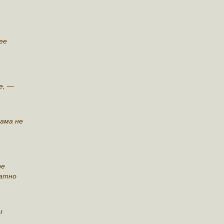
ее
е, —
сама не
ое
ратно
и