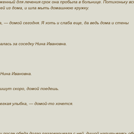
женный для лечения срок она пробыла в больнице. Потихоньку в
лей из дома, и шла мыть домашнюю кружку.
, — домой сегодня. Я хоть и слаба еще, да ведь дома и стены
лась за соседку Нина Ивановна.
.
 Нина Ивановна.
пишут скоро, домой поедешь.
гкая улыбка, — домой-то хочется.
 и после обеда долго разговаривала с ней, душой напитываясь о