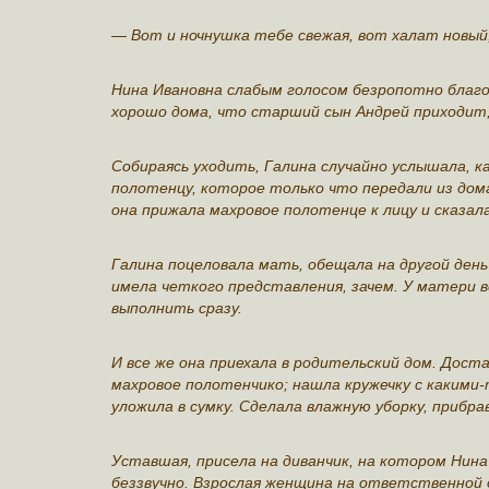
— Вот и ночнушка тебе свежая, вот халат новый, 
Нина Ивановна слабым голосом безропотно благод
хорошо дома, что старший сын Андрей приходит,
Собираясь уходить, Галина случайно услышала, к
полотенцу, которое только что передали из дома
она прижала махровое полотенце к лицу и сказал
Галина поцеловала мать, обещала на другой день
имела четкого представления, зачем. У матери в
выполнить сразу.
И все же она приехала в родительский дом. Дост
махровое полотенчико; нашла кружечку с какими
уложила в сумку. Сделала влажную уборку, прибрав
Уставшая, присела на диванчик, на котором Нина
беззвучно. Взрослая женщина на ответственной 