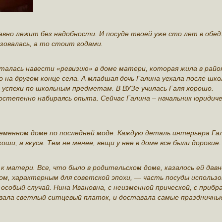
авно лежит без надобности. И посуде твоей уже сто лет в обед.
ьзовалась, а то стоит годами.
ыталась навести «ревизию» в доме матери, которая жила в рай
на другом конце села. А младшая дочь Галина уехала после шко
 успехи по школьным предметам. В ВУЗе училась Галя хорошо.
степенно набираясь опыта. Сейчас Галина – начальник юридиче
еменном доме по последней моде. Каждую деталь интерьера Га
ши, а вкуса. Тем не менее, вещи у нее в доме все были дорогие.
 матери. Все, что было в родительском доме, казалось ей давн
ом, характерным для советской эпохи, — часть посуды использо
 особый случай. Нина Ивановна, с неизменной прической, с приб
ывала светлый ситцевый платок, и доставала самые праздничны