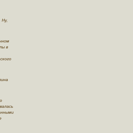
 Ну,
онном
лы в
ского
лина
о
валась
ранными
е