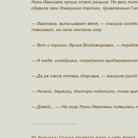
Нине Ивановне лучше стало раньше. Но весь поло
обувала свои домашние тапочки, привезенные Га
— Ивановна, выписывают меня, — сказала соседка
помогают, на свою постель хочу.
— Вот и хорошо, Ирина Владимировна, — порадова
— И тебе, соседушка, скорейшего выздоровления
— Да уж какое теперь здоровье, — махнула рукой
— Ничего, держись, доктора подлечили, тоже вы
— Домой… — На лице Нины Ивановны появилась ле
___________________
Из больницы Галина привезла мать к себе домой,