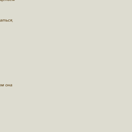
раться,
ом она