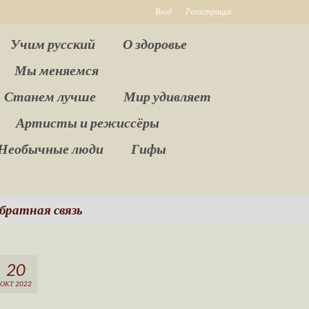
Вход
Регистрация
Учим русский
О здоровье
Мы меняемся
Станем лучше
Мир удивляет
Артисты и режиссёры
Необычные люди
Гифы
братная связь
20
ОКТ 2022