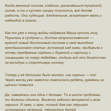
Когда военный состав, глядишь, разживёшься тушёнкой,
салом, а то и кусочек сахару получится, всё детям
радость. Они худющие, бледненькие, встречают мать с
надеждой в глазах.
Как-то уже к концу войны надумала Маша купить козу.
Порылась в сундуках и, достав неприкосновенное —
мужний новый бостоновый костюм и своё выходное
крепдышиновое платье, всплакнув над ними, прибавила к
этому серебряные серёжки с бирюзой и картину с
плывущими по озеру лебедями, отдала всё это богатство
за молодую и строптивую козочку.
Теперь у её детишек было молоко, как хорошо — то!
Через месяц уже заметно повеселели ребята, румянец на
щёчках появился.
Да, намаялась она одна с детьми. То в школе проблемы,
то болезни одолели. Васятка заболел ветрянкой и всех
заразил. И смех, и грех, полный дом как лягушат
истыканных зелёнкой, пятнистых детей.