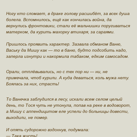
Ногу кто сломает, в драке голову расшибёт, за всех душа
болела. Вспомнилось, ещё как кончилась война, да
вернулись фронтовики, стали её мальчишки поругиваться
матерком, да курить махорку втихаря, за сараями.
Пришлось проявить характер. Зазвала обманом Ваню,
Ваську да Мишу как — то в баню, будто подсобить надо,
заперла изнутри и накормила табаком, едким самосадом.
Орали, отплёвывались, но с тех пор ни — ни, не
примечала, чтоб курили. А куда деваться, коль мужа нету.
Боялась за них, страсть!
То Ванечка заблудился в лесу, искали всем селом целый
день, то Тося чуть не утонула, попав на реке в водоворот,
а Мишу с аппендицитом еле успели до больницы довести,
выходили, не помер.
И опять судорожно вздохнув, подумала:
— Така жисть!