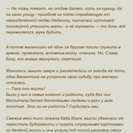
— Не плачь тяжало, не отдам даляко, хоть за курицу, да
на свою улицу,- приобняв за плечи страдающую от
неразделённой любви Надюшку, пыталась шутливой
поговоркой утешить мать,- а чё горевать — то доча, всё
перемелется, мука будить.
А потом мальчишки её один за другим пошли служить в
армию, провожала, вспомнив войну, плакала. Но, Слава
Богу, все живые вернулись, окрепшие.
Женились, вышли замуж и разлетелись из гнезда её дети,
одна Валентина не устроила свою судьбу, при матери
осталась.
— Така она-жисть!
Были у них в семье конечно и радости, куда без них.
Воспитала детей достойными людьми и руки у всех
золотые. Это ли не радость? Гордилась ими.
Смежив веки тихо лежала баба Маня, мысли убаюкали её,
перестали будоражить и пугать страшными картинами
из далёкой жизни и она уснула под тихий разговор своих