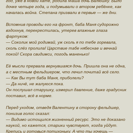
год, уже в новой хате, родила Маша дочь Валюшку. Было
дочке четыре года, и подумывали о втором ребёнке, как
началась война. Степана призвали в первые — же дни.
Вспомнив проводы его на фронт, баба Маня судорожно
вздохнув, перекрестилась, утерев влажные глаза
фартуком:
— Соколик мой родимай, уж сколь я по тебе горевала,
сколь слёз пролила! Царствие табе нябеснае и вечнай
покой! Скора свидимси, погодь маненько!
Её мысли прервала вернувшаяся дочь. Пришла она не одна,
а с местным фельдшером, что лечил почитай всё село.
— Как Вы тут баба Маня, приболели?
— Да ничё, не жалуюся пока.
Он послушал старушку, измерил давление, даже градусник
поставил, всё в норме.
Перед уходом, отведя Валентину в сторону фельдшер,
понизив голос сказал:
— Видимо истощился жизненный ресурс. Это не доказано
наукой, но кажется, старики чувствуют, когда уйдут.
Крепись и готовься потихоньку. А что ты хочешь —