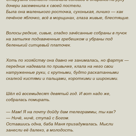
дочери засеменила к своей постели.
Была она маленького росточка, сухонькая, личико — как
печёное яблочко, всё в морщинах, глаза живые, блестящие.
Волосы редкие, сивые, гладко зачёсанные собраны в пучок
на затылке подхваченные гребешком и убраны под
беленький ситцевый платочек.
Хоть по хозяйству она давно не занималась, но фартук —
передник надевала по привычке, клала на него свои
натруженные руки, с крупными, будто раскатанными
скалкой кистями и пальцами, короткими и широкими.
Шёл ей восемьдесят девятый год. И вот надо же,
собралась помирать.
— Мам! Я на почту дойду дам телеграммы, ты как?
— Ничё, ничё, ступай с Богом.
Оставшись одна, баба Маня призадумалась. Мысли
занесли её далеко, в молодость.