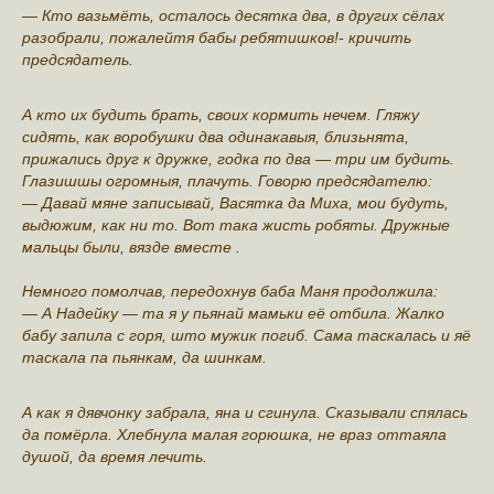
— Кто вазьмёть, осталось десятка два, в других сёлах
разобрали, пожалейтя бабы ребятишков!- кричить
предсядатель.
А кто их будить брать, своих кормить нечем. Гляжу
сидять, как воробушки два одинакавыя, близьнята,
прижались друг к дружке, годка по два — три им будить.
Глазишшы огромныя, плачуть. Говорю предсядателю:
— Давай мяне записывай, Васятка да Миха, мои будуть,
выдюжим, как ни то. Вот така жисть робяты. Дружные
мальцы были, вязде вместе .
Немного помолчав, передохнув баба Маня продолжила:
— А Надейку — та я у пьянай мамьки её отбила. Жалко
бабу запила с горя, што мужик погиб. Сама таскалась и яё
таскала па пьянкам, да шинкам.
А как я дявчонку забрала, яна и сгинула. Сказывали спялась
да помёрла. Хлебнула малая горюшка, не враз оттаяла
душой, да время лечить.