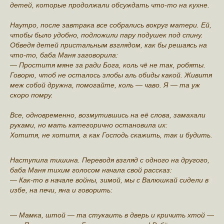
детей, которые продолжали обсуждать что-то на кухне.
Наутро, после завтрака все собрались вокруг матери. Ей,
чтобы было удобно, подложили пару подушек под спину.
Обведя детей пристальным взглядом, как бы решаясь на
что-то, баба Маня заговорила:
— Проститя мяне за ради Бога, коль чё не так, робяты.
Говорю, чтоб не осталось злобы аль обиды какой. Живитя
меж собой дружна, помогайте, коль — чаво. Я — та уж
скоро помру.
Все, одновременно, возмутившись на её слова, замахали
руками, но мать категорично остановила их:
Хотитя, не хотитя, а как Господь скажить, так и будить.
Наступила тишина. Переводя взгляд с одного на другого,
баба Маня тихим голосом начала свой рассказ:
— Как-то в начале войны, зимой, мы с Валюшкай сидели в
избе, на печи, яна и говорить:
— Мамка, штой — та стукаить в дверь и кричить хтой —