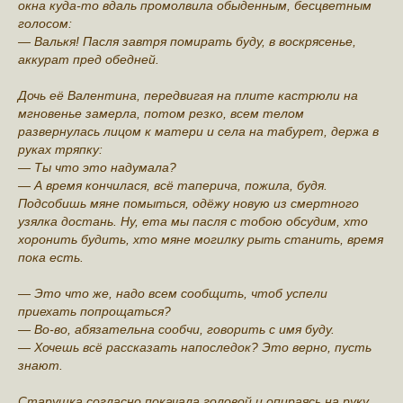
окна куда-то вдаль промолвила обыденным, бесцветным
голосом:
— Валькя! Пасля завтря помирать буду, в воскрясенье,
аккурат пред обедней.
Дочь её Валентина, передвигая на плите кастрюли на
мгновенье замерла, потом резко, всем телом
развернулась лицом к матери и села на табурет, держа в
руках тряпку:
— Ты что это надумала?
— А время кончилася, всё таперича, пожила, будя.
Подсобишь мяне помыться, одёжу новую из смертного
узялка достань. Ну, ета мы пасля с тобою обсудим, хто
хоронить будить, хто мяне могилку рыть станить, время
пока есть.
— Это что же, надо всем сообщить, чтоб успели
приехать попрощаться?
— Во-во, абязательна сообчи, говорить с имя буду.
— Хочешь всё рассказать напоследок? Это верно, пусть
знают.
Старушка согласно покачала головой и опираясь на руку