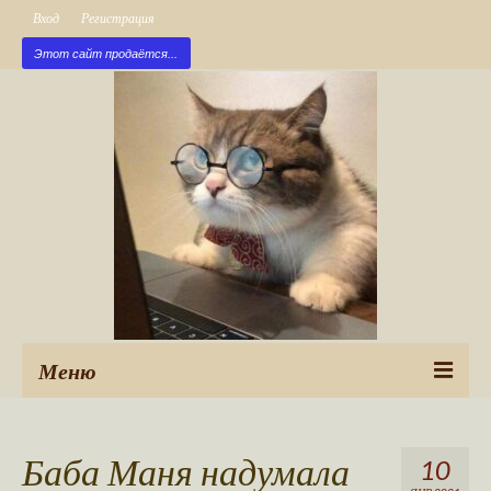
Вход
Регистрация
Этот сайт продаётся...
Меню
Рубрики
Баба Маня надумала
10
Новые публикации