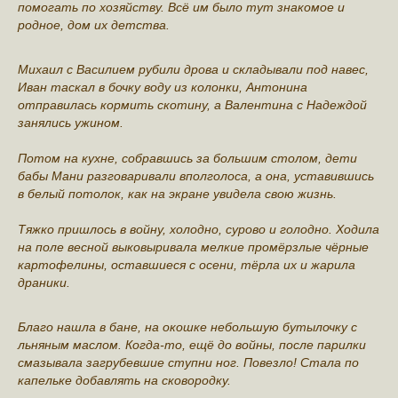
помогать по хозяйству. Всё им было тут знакомое и
родное, дом их детства.
Михаил с Василием рубили дрова и складывали под навес,
Иван таскал в бочку воду из колонки, Антонина
отправилась кормить скотину, а Валентина с Надеждой
занялись ужином.
Потом на кухне, собравшись за большим столом, дети
бабы Мани разговаривали вполголоса, а она, уставившись
в белый потолок, как на экране увидела свою жизнь.
Тяжко пришлось в войну, холодно, сурово и голодно. Ходила
на поле весной выковыривала мелкие промёрзлые чёрные
картофелины, оставшиеся с осени, тёрла их и жарила
драники.
Благо нашла в бане, на окошке небольшую бутылочку с
льняным маслом. Когда-то, ещё до войны, после парилки
смазывала загрубевшие ступни ног. Повезло! Стала по
капельке добавлять на сковородку.