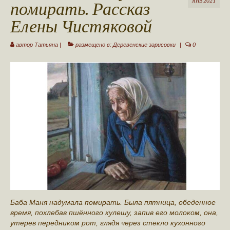
помирать. Рассказ
ЯНВ 2021
Ваша публикация
Елены Чистяковой
Авторы сайта
автор
Татьяна
|
размещено в:
Деревенские зарисовки
|
0
Стать автором
Обратная связь
Баба Маня надумала помирать. Была пятница, обеденное
время, похлебав пшённого кулешу, запив его молоком, она,
утерев передником рот, глядя через стекло кухонного