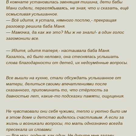
В комнате установилась звенящая тишина, дети бабы
Мани сидели, переглядываясь, не зная, что и сказать, ещё
осмысливая услышанное.
— Всё идитя, я устала, нямного посплю,- прекращая
разговор решила баба Маня.
— Мамочка, да как же это? Мы ж не знали!- в один голос
загомонили все.
— Идитя, идитя таперя,- настаивала баба Маня.
Казалось, ей было неловко, она стеснялась услышать
слова благодарности от детей, их недоумённые вопросы.
Все вышли на кухню, стали обсуждать услышанное от
матери, делиться своими впечатлениями после
сказанного, припоминать то, что стёрлость за
давностью лет, какие-то подсказки памяти, ощущения.
Не чувствовали они себя чужими, тепло и уютно было им
в этом доме и детство виделось счастливым. А если за
жизнь и возникали вопросы, то мать однозначно всегда
пресекала их словами:
— Все мои, родныя, как один. Не дурите мне галаву,