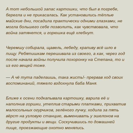
А тот небольшой запас картошки, что был в погребе,
берегла и не прикасалась. Как установились тёплые
майские дни, посадила практически одними глазками, не
могла большего себе позволить, как чувствовала, что
война затянется, и горюшка ещё хлебнут.
Черемшу собирала, щавель, лебеду, крапиву всё шло в
пищу. Ребятишкам перешивала из своего, а как, через год
после начала войны получила похоронку на Степана, то и
из его вещей тоже.
— А чё тута паделаишь, така жисть!- прервав ход своих
воспоминаний, тяжело вздохнула баба Маня.
Ближе к осени подкапывала картошку, варила её и
наполнив горшки, утеплив старыми платками, прихватив
малосольных огурчиков, зелёного лучку, ходила за пять
вёрст на узловую станцию, выменивать у эшелонов на
другие продукты и вещи. Соскучившись по домашней
пище, проезжающие охотно менялись.