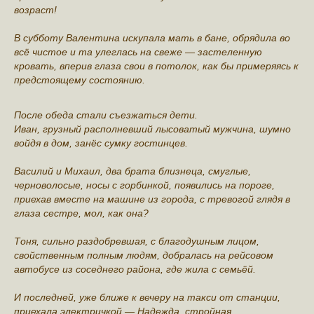
возраст!
В субботу Валентина искупала мать в бане, обрядила во
всё чистое и та улеглась на свеже — застеленную
кровать, вперив глаза свои в потолок, как бы примеряясь к
предстоящему состоянию.
После обеда стали съезжаться дети.
Иван, грузный располневший лысоватый мужчина, шумно
войдя в дом, занёс сумку гостинцев.
Василий и Михаил, два брата близнеца, смуглые,
черноволосые, носы с горбинкой, появились на пороге,
приехав вместе на машине из города, с тревогой глядя в
глаза сестре, мол, как она?
Тоня, сильно раздобревшая, с благодушным лицом,
свойственным полным людям, добралась на рейсовом
автобусе из соседнего района, где жила с семьёй.
И последней, уже ближе к вечеру на такси от станции,
приехала электричкой — Надежда, стройная,