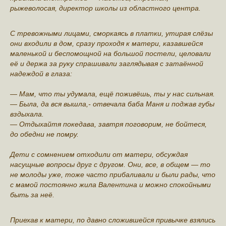
рыжеволосая, директор школы из областного центра.
С тревожными лицами, сморкаясь в платки, утирая слёзы
они входили в дом, сразу проходя к матери, казавшейся
маленькой и беспомощной на большой постели, целовали
её и держа за руку спрашивали заглядывая с затаённой
надеждой в глаза:
— Мам, что ты удумала, ещё поживёшь, ты у нас сильная.
— Была, да вся вышла,- отвечала баба Маня и поджав губы
вздыхала.
— Отдыхайтя покедава, завтря поговорим, не бойтеся,
до обедни не помру.
Дети с сомнением отходили от матери, обсуждая
насущные вопросы друг с другом. Они, все, в общем — то
не молоды уже, тоже часто прибаливали и были рады, что
с мамой постоянно жила Валентина и можно спокойными
быть за неё.
Приехав к матери, по давно сложившейся привычке взялись