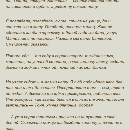
та. Пошла, глянула. Батюшки — светы! Рябёнок ляжить
на заваленке и орёть, а рядом ну никого нету.
Я поглядела, поглядела, люта, стыла на улице, да и
занясла яго в хату. Голоднай, посинел малец. Жваник
сделала с хлеба в тряпочку, тёплай вадички дала, уснул.
Мать так и не нашлася. Назвали мы дитё Ваняткой.
Смышлёнай оказалси.
Потом, где — та году в сорок втором, тяжёлая зима,
марозная, на узлавой станции, возля шелону гляжу, сядить
дявчонка годков пяток ей, почитай как моя Валькя.
На узлах сидить, а мамки нету. Я с ёй подождала часа два,
так она и не объявилася. Поспрашивала там — сям, никто
не вядал. А дявчонка та щёки приморозила, побялели яны.
Интерясуюсь, как звать, бьётся в слязах и молчить. Посля
выяснилась — Тоня. Умная дявчонка, добрая.
— А уж в сорок третьем привязли на полутарке в сяло
дятей. Сказывали немцы разбомбили колонну, а вязли их в
тыл.