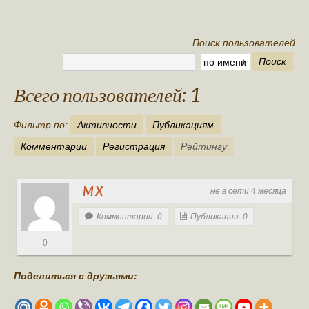
Ваша публикация
Поиск пользователей
Авторы сайта
Поиск
Стать автором
Всего пользователей: 1
Обратная связь
Фильтр по:
Активности
Публикациям
Комментарии
Регистрация
Рейтингу
M X
не в сети 4 месяца
Комментарии: 0
Публикации: 0
0
Поделиться с друзьями: